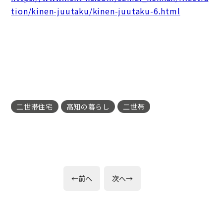
tion/kinen-juutaku/kinen-juutaku-6.html
二世帯住宅
高知の暮らし
二世帯
投
前
次
←
前へ
次へ
→
の
の
稿
投
投
稿:
稿:
ナ