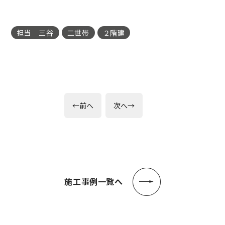
担当 三谷
二世帯
２階建
投
前
次
←
前へ
次へ
→
の
の
稿
投
投
稿:
稿:
ナ
ビ
ゲ
施工事例一覧へ
ー
シ