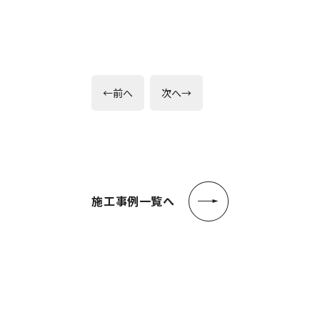
投
前
次
←
前へ
次へ
→
の
の
稿
投
投
稿:
稿:
ナ
ビ
ゲ
施工事例一覧へ
ー
シ
ョ
ン