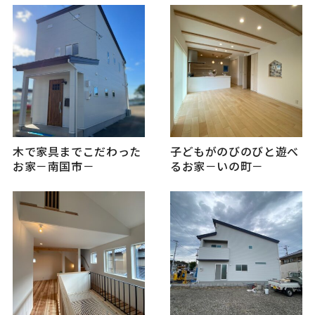
木で家具までこだわった
子どもがのびのびと遊べ
お家－南国市－
るお家－いの町－