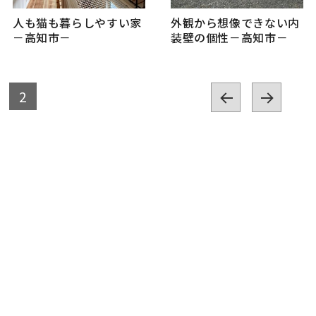
人も猫も暮らしやすい家
外観から想像できない内
－高知市－
装壁の個性－高知市－
投
固
2
定
前の
次の
ペ
稿
ペー
ペー
ー
ジ
ジ
ジ
の
ペ
ー
ジ
送