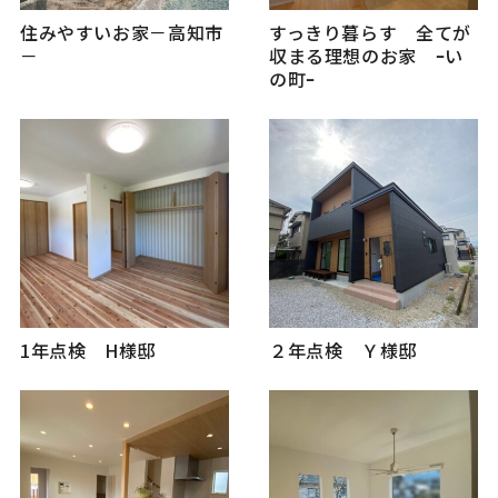
住みやすいお家－高知市
すっきり暮らす 全てが
－
収まる理想のお家 ｰい
の町ｰ
1年点検 H様邸
２年点検 Ｙ様邸