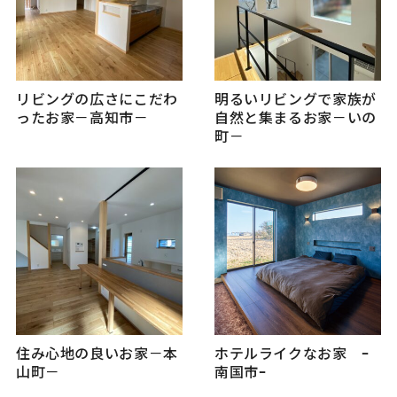
リビングの広さにこだわ
明るいリビングで家族が
ったお家－高知市－
自然と集まるお家－いの
町－
住み心地の良いお家－本
ホテルライクなお家 ｰ
山町－
南国市ｰ