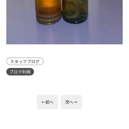
スタッフブログ
ブログ利岡
投
前
次
←
前へ
次へ
→
の
の
稿
投
投
稿:
稿:
ナ